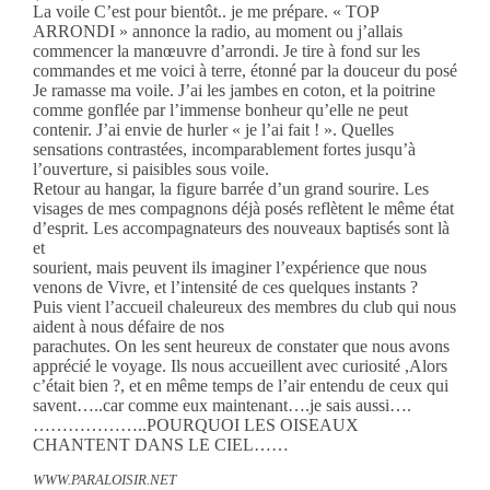
La voile C’est pour bientôt.. je me prépare. « TOP
ARRONDI » annonce la radio, au moment ou j’allais
commencer la manœuvre d’arrondi. Je tire à fond sur les
commandes et me voici à terre, étonné par la douceur du posé
Je ramasse ma voile. J’ai les jambes en coton, et la poitrine
comme gonflée par l’immense bonheur qu’elle ne peut
contenir. J’ai envie de hurler « je l’ai fait ! ». Quelles
sensations contrastées, incomparablement fortes jusqu’à
l’ouverture, si paisibles sous voile.
Retour au hangar, la figure barrée d’un grand sourire. Les
visages de mes compagnons déjà posés reflètent le même état
d’esprit. Les accompagnateurs des nouveaux baptisés sont là
et
sourient, mais peuvent ils imaginer l’expérience que nous
venons de Vivre, et l’intensité de ces quelques instants ?
Puis vient l’accueil chaleureux des membres du club qui nous
aident à nous défaire de nos
parachutes. On les sent heureux de constater que nous avons
apprécié le voyage. Ils nous accueillent avec curiosité ,Alors
c’était bien ?, et en même temps de l’air entendu de ceux qui
savent…..car comme eux maintenant….je sais aussi….
………………..POURQUOI LES OISEAUX
CHANTENT DANS LE CIEL……
WWW.PARALOISIR.NET