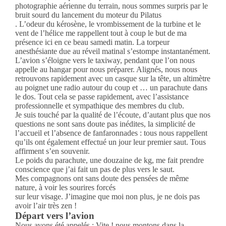
photographie aérienne du terrain, nous sommes surpris par le
bruit sourd du lancement du moteur du Pilatus
. L’odeur du kérosène, le vrombissement de la turbine et le
vent de l’hélice me rappellent tout à coup le but de ma
présence ici en ce beau samedi matin. La torpeur
anesthésiante due au réveil matinal s’estompe instantanément.
L’avion s’éloigne vers le taxiway, pendant que l’on nous
appelle au hangar pour nous préparer. Alignés, nous nous
retrouvons rapidement avec un casque sur la tête, un altimètre
au poignet une radio autour du coup et … un parachute dans
le dos. Tout cela se passe rapidement, avec l’assistance
professionnelle et sympathique des membres du club.
Je suis touché par la qualité de l’écoute, d’autant plus que nos
questions ne sont sans doute pas inédites, la simplicité de
l’accueil et l’absence de fanfaronnades : tous nous rappellent
qu’ils ont également effectué un jour leur premier saut. Tous
affirment s’en souvenir.
Le poids du parachute, une douzaine de kg, me fait prendre
conscience que j’ai fait un pas de plus vers le saut.
Mes compagnons ont sans doute des pensées de même
nature, à voir les sourires forcés
sur leur visage. J’imagine que moi non plus, je ne dois pas
avoir l’air très zen !
Départ vers l’avion
Nous avons été appelés ; Vite ! nous montons dans la