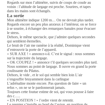
Regards sur mon l’altimètre, suivis de coups de coude au
voisin : l’altitude de largage est proche. Sourires, et tapes
dans les mains sont échangés.
La sortie
Mon altimètre indique 1200 m… On ne devrait plus tarder.
Regards encore un peu plus anxieux à l’intérieur, on se force
à se sourire, à échanger des remarques banales pour évacuer
le stress.
Dehors, le même spectacle, que j’admire quelques secondes
qui semblent éternelles.
Le bruit de l’air me ramène à la réalité, Dominique vient
d’entrouvrir la porte de l’appareil.
« SUR AXE ! » annonce-t-il. C’est le signal : nous sommes
sur la trajectoire du largage.
« OK COUPEZ ! » annonce t’il quelques secondes plus tard.
Nous sommes au point de largage. Il ouvre en grand la porte
coulissante du Pilatus.
Dehors, le vide , et le sol qui semble bien loin L’air
s’engouffre bruyamment dans la carlingue
L’adrénaline monte encore. Pas question de faire « un
refus », on ne se le pardonnerait jamais.
Toujours cette foutue estime de soi, qui vous pousse à faire
des c…..
« EN POSITION ! » l’ordre vient de retentir.
Le premier s’installe au bord de l’avion, en position de