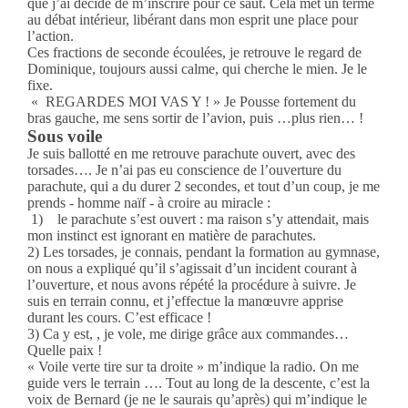
que j’ai décidé de m’inscrire pour ce saut. Cela met un terme
au débat intérieur, libérant dans mon esprit une place pour
l’action.
Ces fractions de seconde écoulées, je retrouve le regard de
Dominique, toujours aussi calme, qui cherche le mien. Je le
fixe.
« REGARDES MOI VAS Y ! » Je Pousse fortement du
bras gauche, me sens sortir de l’avion, puis …plus rien… !
Sous voile
Je suis ballotté en me retrouve parachute ouvert, avec des
torsades…. Je n’ai pas eu conscience de l’ouverture du
parachute, qui a du durer 2 secondes, et tout d’un coup, je me
prends - homme naïf - à croire au miracle :
1) le parachute s’est ouvert : ma raison s’y attendait, mais
mon instinct est ignorant en matière de parachutes.
2) Les torsades, je connais, pendant la formation au gymnase,
on nous a expliqué qu’il s’agissait d’un incident courant à
l’ouverture, et nous avons répété la procédure à suivre. Je
suis en terrain connu, et j’effectue la manœuvre apprise
durant les cours. C’est efficace !
3) Ca y est, , je vole, me dirige grâce aux commandes…
Quelle paix !
« Voile verte tire sur ta droite » m’indique la radio. On me
guide vers le terrain …. Tout au long de la descente, c’est la
voix de Bernard (je ne le saurais qu’après) qui m’indique le