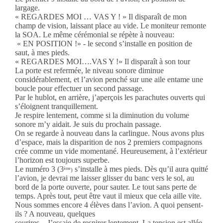
largage.
« REGARDES MOI … VAS Y ! » Il disparaît de mon
champ de vision, laissant place au vide. Le moniteur remonte
la SOA. Le même cérémonial se répète à nouveau:
« EN POSITION !» - le second s’installe en position de
saut, à mes pieds.
« REGARDES MOI….VAS Y !» Il disparaît à son tour
La porte est refermée, le niveau sonore diminue
considérablement, et l’avion penché sur une aile entame une
boucle pour effectuer un second passage.
Par le hublot, en arrière, j’aperçois les parachutes ouverts qui
s’éloignent tranquillement.
Je respire lentement, comme si la diminution du volume
sonore m’y aidait. Je suis du prochain passage.
On se regarde à nouveau dans la carlingue. Nous avons plus
d’espace, mais la disparition de nos 2 premiers compagnons
crée comme un vide momentané. Heureusement, à l’extérieur
l’horizon est toujours superbe.
Le numéro 3 (3
s’installe à mes pieds. Dès qu’il aura quitté
ème
)
l’avion, je devrai me laisser glisser du banc vers le sol, au
bord de la porte ouverte, pour sauter. Le tout sans perte de
temps. Après tout, peut être vaut il mieux que cela aille vite.
Nous sommes encore 4 élèves dans l’avion. A quoi pensent-
ils ? A nouveau, quelques
sourires…J’essaie de respirer lentement. La tension est allée