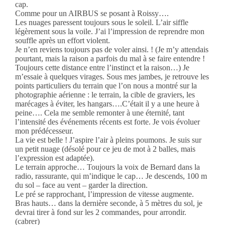
cap.
Comme pour un AIRBUS se posant à Roissy….
Les nuages paressent toujours sous le soleil. L’air siffle
légèrement sous la voile. J’ai l’impression de reprendre mon
souffle après un effort violent.
Je n’en reviens toujours pas de voler ainsi. ! (Je m’y attendais
pourtant, mais la raison a parfois du mal à se faire entendre !
Toujours cette distance entre l’instinct et la raison…) Je
m’essaie à quelques virages. Sous mes jambes, je retrouve les
points particuliers du terrain que l’on nous a montré sur la
photographie aérienne : le terrain, la cible de graviers, les
marécages à éviter, les hangars….C’était il y a une heure à
peine…. Cela me semble remonter à une éternité, tant
l’intensité des événements récents est forte. Je vois évoluer
mon prédécesseur.
La vie est belle ! J’aspire l’air à pleins poumons. Je suis sur
un petit nuage (désolé pour ce jeu de mot à 2 balles, mais
l’expression est adaptée).
Le terrain approche… Toujours la voix de Bernard dans la
radio, rassurante, qui m’indique le cap… Je descends, 100 m
du sol – face au vent – garder la direction.
Le pré se rapprochant, l’impression de vitesse augmente.
Bras hauts… dans la dernière seconde, à 5 mètres du sol, je
devrai tirer à fond sur les 2 commandes, pour arrondir.
(cabrer)