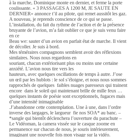
à la marche, Dominique monte en dernier, et ferme la porte
coulissante. « 3 PASSAGES A 1200 M, JE SAUTE EN
DERNIER» annonce t’il au pilote, qui remet aussitôt les gaz.
A nouveau, je reprends conscience de ce qui se passe.
L’installation, du fait du rythme de l’action et de la présence
bruyante de l’avion, m’a fait oublier ce que je suis venu faire
en ce
Beau we: sauter d’un avion en parfait état de marche. Il vient
de décoller. Je suis à bord.
Mes téméraires compagnons semblent avoir des réflexions
similaires. Nous nous regardons en
souriant, chacun extériorisant plus ou moins une certaine
anxiété. L’avion nous tire vers les
hauteurs, avec quelques oscillations de temps à autre. J’ose
un œil par les hublots : le sol s’éloigne, et nous nous sommes
rapprochés de quelques faibles nuages paresseux qui trainent
encore dans le soleil qui maintenant brille de mille feux …
quelques instants de poésie sont exceptionnels, fugaces mais
d’une intensité inimaginable
.J’abandonne cette contemplation. Une à une, dans l’ordre
inverse des largages, le largueur fie nos SOA* au banc. –
*sangle qui bientôt déclenchera l’ouverture du parachute –
Le Vidéoman, la camera vissée sur le casque zoome en
permanence sur chacun de nous, je souris intérieurement,
imaginant une nouvelle fois mon visage sur la vidéo.