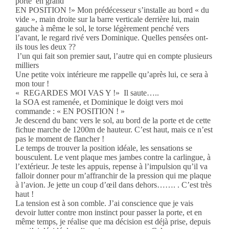
porte en grand
EN POSITION !» Mon prédécesseur s’installe au bord « du
vide », main droite sur la barre verticale derrière lui, main
gauche à même le sol, le torse légèrement penché vers
l’avant, le regard rivé vers Dominique. Quelles pensées ont-
ils tous les deux ??
l’un qui fait son premier saut, l’autre qui en compte plusieurs
milliers
Une petite voix intérieure me rappelle qu’après lui, ce sera à
mon tour !
« REGARDES MOI VAS Y !» Il saute…..
la SOA est ramenée, et Dominique le doigt vers moi
commande : « EN POSITION ! »
Je descend du banc vers le sol, au bord de la porte et de cette
fichue marche de 1200m de hauteur. C’est haut, mais ce n’est
pas le moment de flancher !
Le temps de trouver la position idéale, les sensations se
bousculent. Le vent plaque mes jambes contre la carlingue, à
l’extérieur. Je teste les appuis, repense à l’impulsion qu’il va
falloir donner pour m’affranchir de la pression qui me plaque
à l’avion. Je jette un coup d’œil dans dehors……. . C’est très
haut !
La tension est à son comble. J’ai conscience que je vais
devoir lutter contre mon instinct pour passer la porte, et en
même temps, je réalise que ma décision est déjà prise, depuis