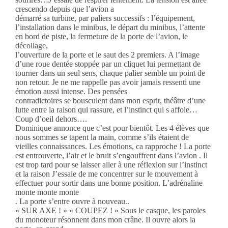
crescendo depuis que l’avion a
démarré sa turbine, par paliers successifs : l’équipement,
l’installation dans le minibus, le départ du minibus, l’attente
en bord de piste, la fermeture de la porte de l’avion, le
décollage,
l’ouverture de la porte et le saut des 2 premiers. A l’image
d’une roue dentée stoppée par un cliquet lui permettant de
tourner dans un seul sens, chaque palier semble un point de
non retour. Je ne me rappelle pas avoir jamais ressenti une
émotion aussi intense. Des pensées
contradictoires se bousculent dans mon esprit, théâtre d’une
lutte entre la raison qui rassure, et l’instinct qui s affole…
Coup d’oeil dehors….
Dominique annonce que c’est pour bientôt. Les 4 élèves que
nous sommes se tapent la main, comme s’ils étaient de
vieilles connaissances. Les émotions, ca rapproche ! La porte
est entrouverte, l’air et le bruit s’engouffrent dans l’avion . Il
est trop tard pour se laisser aller à une réflexion sur l’instinct
et la raison J’essaie de me concentrer sur le mouvement à
effectuer pour sortir dans une bonne position. L’adrénaline
monte monte monte
. La porte s’entre ouvre à nouveau..
« SUR AXE ! » « COUPEZ ! » Sous le casque, les paroles
du monoteur résonnent dans mon crâne. Il ouvre alors la