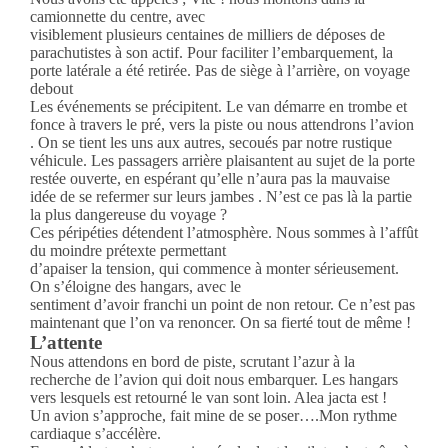
camionnette du centre, avec
visiblement plusieurs centaines de milliers de déposes de
parachutistes à son actif. Pour faciliter l’embarquement, la
porte latérale a été retirée. Pas de siège à l’arrière, on voyage
debout
Les événements se précipitent. Le van démarre en trombe et
fonce à travers le pré, vers la piste ou nous attendrons l’avion
. On se tient les uns aux autres, secoués par notre rustique
véhicule. Les passagers arrière plaisantent au sujet de la porte
restée ouverte, en espérant qu’elle n’aura pas la mauvaise
idée de se refermer sur leurs jambes . N’est ce pas là la partie
la plus dangereuse du voyage ?
Ces péripéties détendent l’atmosphère. Nous sommes à l’affût
du moindre prétexte permettant
d’apaiser la tension, qui commence à monter sérieusement.
On s’éloigne des hangars, avec le
sentiment d’avoir franchi un point de non retour. Ce n’est pas
maintenant que l’on va renoncer. On sa fierté tout de même !
L’attente
Nous attendons en bord de piste, scrutant l’azur à la
recherche de l’avion qui doit nous embarquer. Les hangars
vers lesquels est retourné le van sont loin. Alea jacta est !
Un avion s’approche, fait mine de se poser….Mon rythme
cardiaque s’accélère.